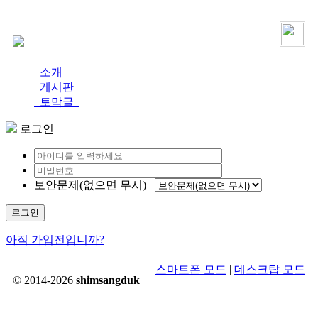
로그인
가입
소개
게시판
토막글
로그인
보안문제(없으면 무시)
로그인
아직 가입전입니까?
스마트폰 모드
|
데스크탑 모드
© 2014-2026
shimsangduk