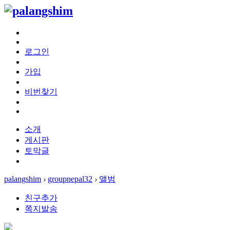
로그인
가입
비번찾기
소개
게시판
토막글
palangshim
›
groupnepal32
›
앨범
친구추가
쪽지발송