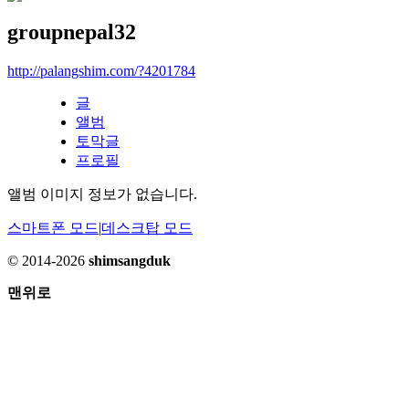
groupnepal32
http://palangshim.com/?4201784
글
앨범
토막글
프로필
앨범 이미지 정보가 없습니다.
스마트폰 모드
|
데스크탑 모드
© 2014-2026
shimsangduk
맨위로