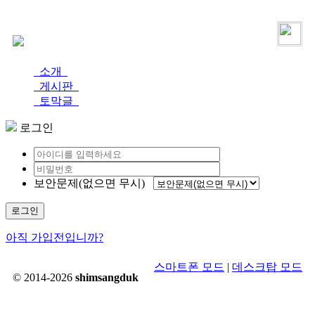
로그인
가입
소개
게시판
토막글
로그인
보안문제(없으면 무시)
로그인
아직 가입전입니까?
스마트폰 모드
|
데스크탑 모드
© 2014-2026
shimsangduk