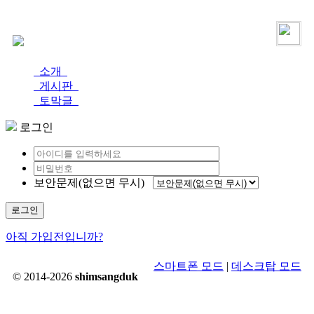
로그인
가입
소개
게시판
토막글
로그인
보안문제(없으면 무시)
로그인
아직 가입전입니까?
스마트폰 모드
|
데스크탑 모드
© 2014-2026
shimsangduk