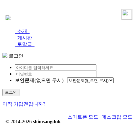
로그인
가입
소개
게시판
토막글
로그인
보안문제(없으면 무시)
로그인
아직 가입전입니까?
스마트폰 모드
|
데스크탑 모드
© 2014-2026
shimsangduk