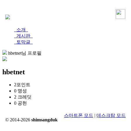
로그인
가입
소개
게시판
토막글
hbetnet님 프로필
hbetnet
2
포인트
0
명성
2
크레딧
0
공헌
스마트폰 모드
|
데스크탑 모드
© 2014-2026
shimsangduk