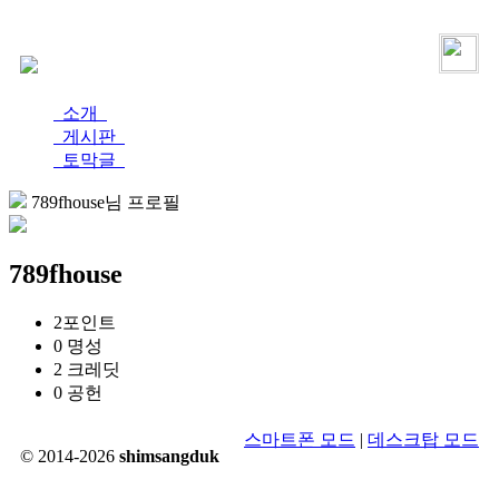
로그인
가입
소개
게시판
토막글
789fhouse님 프로필
789fhouse
2
포인트
0
명성
2
크레딧
0
공헌
스마트폰 모드
|
데스크탑 모드
© 2014-2026
shimsangduk