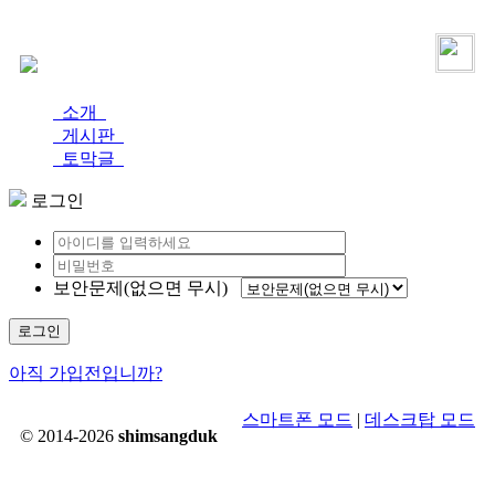
로그인
가입
소개
게시판
토막글
로그인
보안문제(없으면 무시)
로그인
아직 가입전입니까?
스마트폰 모드
|
데스크탑 모드
© 2014-2026
shimsangduk