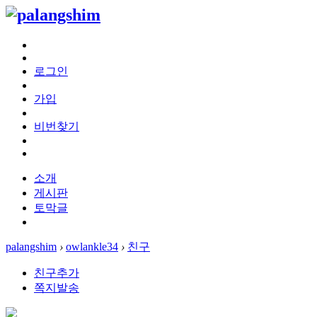
로그인
가입
비번찾기
소개
게시판
토막글
palangshim
›
owlankle34
›
친구
친구추가
쪽지발송