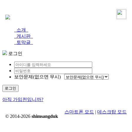
로그인
가입
소개
게시판
토막글
로그인
보안문제(없으면 무시)
로그인
아직 가입전입니까?
스마트폰 모드
|
데스크탑 모드
© 2014-2026
shimsangduk