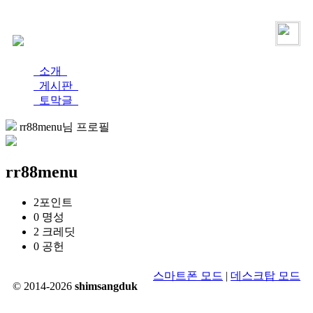
로그인
가입
소개
게시판
토막글
rr88menu님 프로필
rr88menu
2
포인트
0
명성
2
크레딧
0
공헌
스마트폰 모드
|
데스크탑 모드
© 2014-2026
shimsangduk