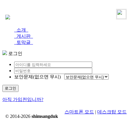
로그인
가입
소개
게시판
토막글
로그인
보안문제(없으면 무시)
로그인
아직 가입전입니까?
스마트폰 모드
|
데스크탑 모드
© 2014-2026
shimsangduk