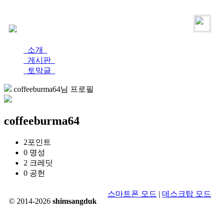
로그인
가입
소개
게시판
토막글
coffeeburma64님 프로필
coffeeburma64
2
포인트
0
명성
2
크레딧
0
공헌
스마트폰 모드
|
데스크탑 모드
© 2014-2026
shimsangduk