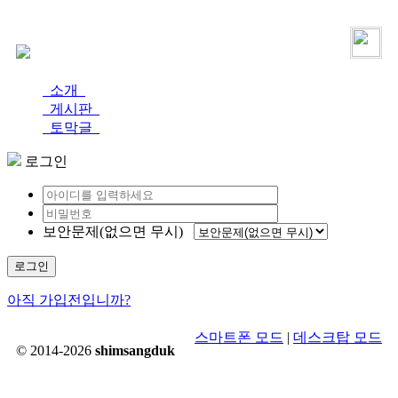
로그인
가입
소개
게시판
토막글
로그인
보안문제(없으면 무시)
로그인
아직 가입전입니까?
스마트폰 모드
|
데스크탑 모드
© 2014-2026
shimsangduk