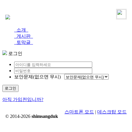
로그인
가입
소개
게시판
토막글
로그인
보안문제(없으면 무시)
로그인
아직 가입전입니까?
스마트폰 모드
|
데스크탑 모드
© 2014-2026
shimsangduk