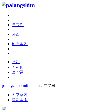
로그인
가입
비번찾기
소개
게시판
토막글
palangshim
›
mittentrial2
›
프로필
친구추가
쪽지발송