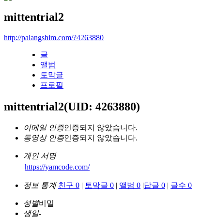
mittentrial2
http://palangshim.com/?4263880
글
앨범
토막글
프로필
mittentrial2
(UID: 4263880)
이메일 인증
인증되지 않았습니다.
동영상 인증
인증되지 않았습니다.
개인 서명
https://yamcode.com/
정보 통계
친구 0
|
토막글 0
|
앨범 0
|
답글 0
|
글수 0
성별
비밀
생일
-