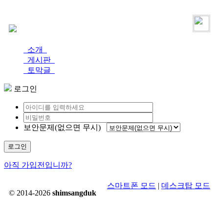
로그인
가입
소개
게시판
토막글
로그인
보안문제(없으면 무시)
로그인
아직 가입전입니까?
스마트폰 모드
|
데스크탑 모드
© 2014-2026
shimsangduk