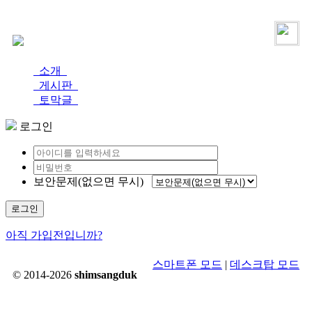
로그인
가입
소개
게시판
토막글
로그인
보안문제(없으면 무시)
로그인
아직 가입전입니까?
스마트폰 모드
|
데스크탑 모드
© 2014-2026
shimsangduk