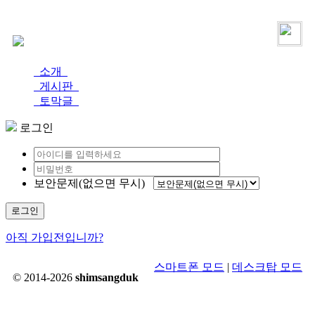
로그인
가입
소개
게시판
토막글
로그인
보안문제(없으면 무시)
로그인
아직 가입전입니까?
스마트폰 모드
|
데스크탑 모드
© 2014-2026
shimsangduk