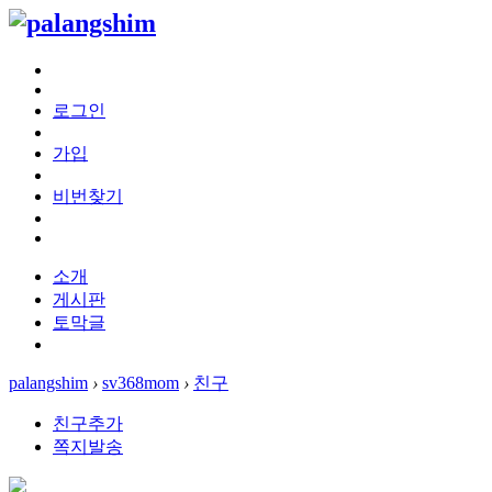
로그인
가입
비번찾기
소개
게시판
토막글
palangshim
›
sv368mom
›
친구
친구추가
쪽지발송