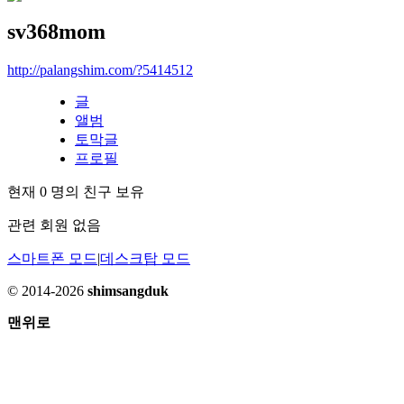
sv368mom
http://palangshim.com/?5414512
글
앨범
토막글
프로필
현재
0
명의 친구 보유
관련 회원 없음
스마트폰 모드
|
데스크탑 모드
© 2014-2026
shimsangduk
맨위로