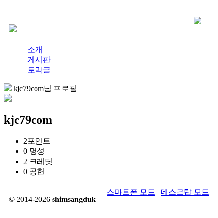
로그인
가입
소개
게시판
토막글
kjc79com님 프로필
kjc79com
2
포인트
0
명성
2
크레딧
0
공헌
스마트폰 모드
|
데스크탑 모드
© 2014-2026
shimsangduk