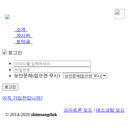
로그인
가입
소개
게시판
토막글
로그인
보안문제(없으면 무시)
로그인
아직 가입전입니까?
스마트폰 모드
|
데스크탑 모드
© 2014-2026
shimsangduk