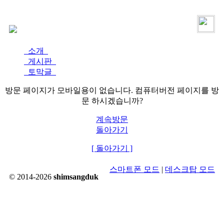
로그인
가입
소개
게시판
토막글
방문 페이지가 모바일용이 없습니다. 컴퓨터버전 페이지를 방
문 하시겠습니까?
계속방문
돌아가기
[ 돌아가기 ]
스마트폰 모드
|
데스크탑 모드
© 2014-2026
shimsangduk