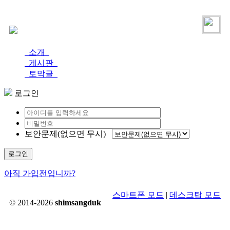
로그인
가입
소개
게시판
토막글
로그인
보안문제(없으면 무시)
로그인
아직 가입전입니까?
스마트폰 모드
|
데스크탑 모드
© 2014-2026
shimsangduk