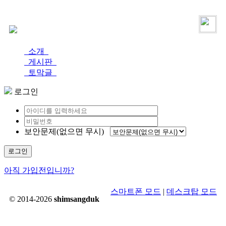
로그인
가입
소개
게시판
토막글
로그인
보안문제(없으면 무시)
로그인
아직 가입전입니까?
스마트폰 모드
|
데스크탑 모드
© 2014-2026
shimsangduk