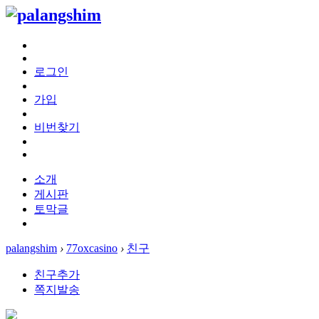
로그인
가입
비번찾기
소개
게시판
토막글
palangshim
›
77oxcasino
›
친구
친구추가
쪽지발송