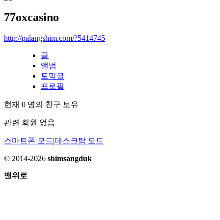
77oxcasino
http://palangshim.com/?5414745
글
앨범
토막글
프로필
현재
0
명의 친구 보유
관련 회원 없음
스마트폰 모드
|
데스크탑 모드
© 2014-2026
shimsangduk
맨위로