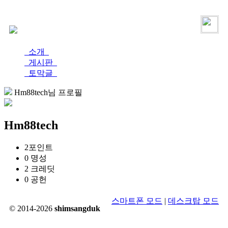
로그인
가입
소개
게시판
토막글
Hm88tech님 프로필
Hm88tech
2
포인트
0
명성
2
크레딧
0
공헌
스마트폰 모드
|
데스크탑 모드
© 2014-2026
shimsangduk