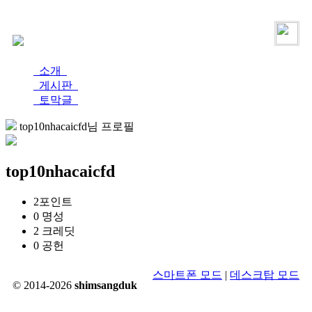
로그인
가입
소개
게시판
토막글
top10nhacaicfd님 프로필
top10nhacaicfd
2
포인트
0
명성
2
크레딧
0
공헌
스마트폰 모드
|
데스크탑 모드
© 2014-2026
shimsangduk