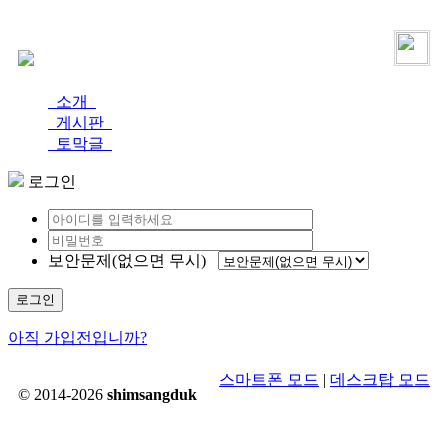
로그인
가입
소개
게시판
토막글
로그인
보안문제(없으면 무시)
로그인
아직 가입전입니까?
스마트폰 모드
|
데스크탑 모드
© 2014-2026
shimsangduk