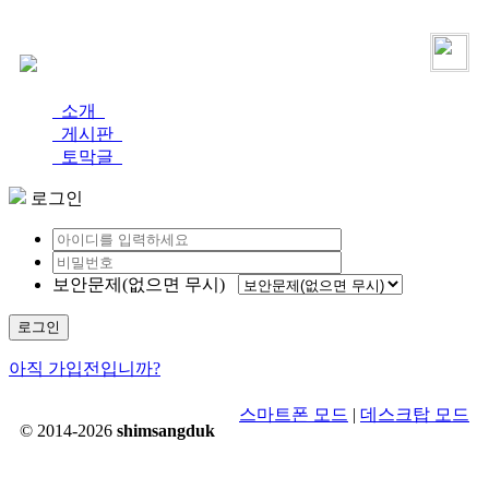
로그인
가입
소개
게시판
토막글
로그인
보안문제(없으면 무시)
로그인
아직 가입전입니까?
스마트폰 모드
|
데스크탑 모드
© 2014-2026
shimsangduk