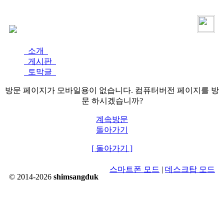
로그인
가입
소개
게시판
토막글
방문 페이지가 모바일용이 없습니다. 컴퓨터버전 페이지를 방
문 하시겠습니까?
계속방문
돌아가기
[ 돌아가기 ]
스마트폰 모드
|
데스크탑 모드
© 2014-2026
shimsangduk