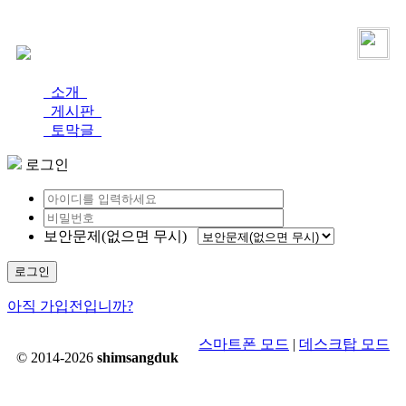
로그인
가입
소개
게시판
토막글
로그인
보안문제(없으면 무시)
로그인
아직 가입전입니까?
스마트폰 모드
|
데스크탑 모드
© 2014-2026
shimsangduk