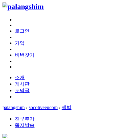
로그인
가입
비번찾기
소개
게시판
토막글
palangshim
›
socoliveeucom
›
앨범
친구추가
쪽지발송