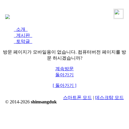
로그인
가입
소개
게시판
토막글
방문 페이지가 모바일용이 없습니다. 컴퓨터버전 페이지를 방
문 하시겠습니까?
계속방문
돌아가기
[ 돌아가기 ]
스마트폰 모드
|
데스크탑 모드
© 2014-2026
shimsangduk