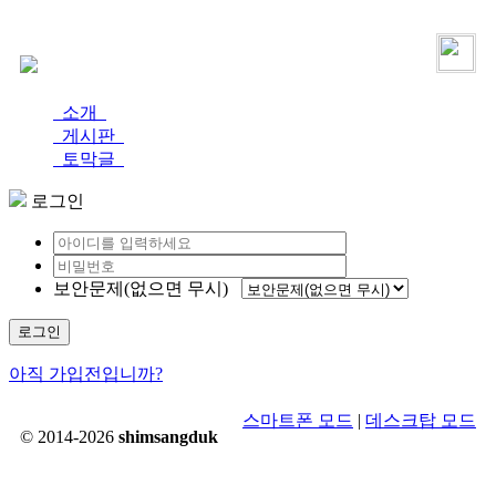
로그인
가입
소개
게시판
토막글
로그인
보안문제(없으면 무시)
로그인
아직 가입전입니까?
스마트폰 모드
|
데스크탑 모드
© 2014-2026
shimsangduk