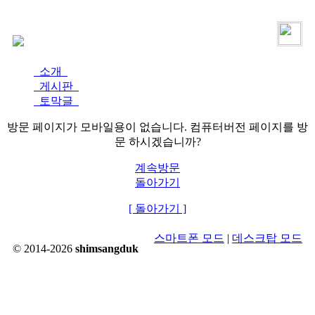
로그인
가입
소개
게시판
토막글
방문 페이지가 모바일용이 없습니다. 컴퓨터버전 페이지를 방
문 하시겠습니까?
계속방문
돌아가기
[ 돌아가기 ]
스마트폰 모드
|
데스크탑 모드
© 2014-2026
shimsangduk