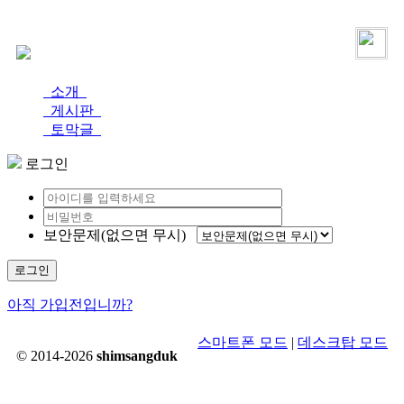
로그인
가입
소개
게시판
토막글
로그인
보안문제(없으면 무시)
로그인
아직 가입전입니까?
스마트폰 모드
|
데스크탑 모드
© 2014-2026
shimsangduk