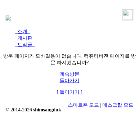
로그인
가입
소개
게시판
토막글
방문 페이지가 모바일용이 없습니다. 컴퓨터버전 페이지를 방
문 하시겠습니까?
계속방문
돌아가기
[ 돌아가기 ]
스마트폰 모드
|
데스크탑 모드
© 2014-2026
shimsangduk