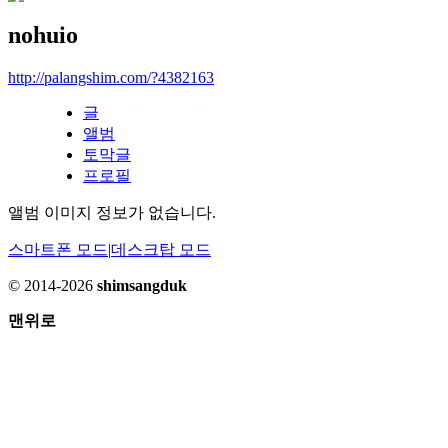
nohuio
http://palangshim.com/?4382163
글
앨범
토막글
프로필
앨범 이미지 정보가 없습니다.
스마트폰 모드
|
데스크탑 모드
© 2014-2026
shimsangduk
맨위로