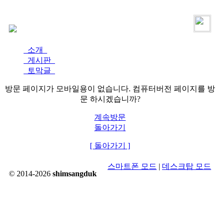
로그인
가입
소개
게시판
토막글
방문 페이지가 모바일용이 없습니다. 컴퓨터버전 페이지를 방
문 하시겠습니까?
계속방문
돌아가기
[ 돌아가기 ]
스마트폰 모드
|
데스크탑 모드
© 2014-2026
shimsangduk