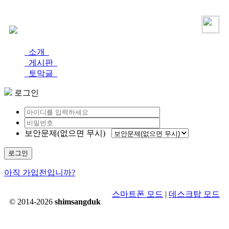
로그인
가입
소개
게시판
토막글
로그인
보안문제(없으면 무시)
로그인
아직 가입전입니까?
스마트폰 모드
|
데스크탑 모드
© 2014-2026
shimsangduk