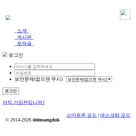
로그인
가입
소개
게시판
토막글
로그인
보안문제(없으면 무시)
로그인
아직 가입전입니까?
스마트폰 모드
|
데스크탑 모드
© 2014-2026
shimsangduk