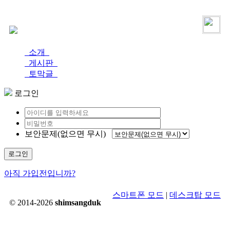
로그인
가입
소개
게시판
토막글
로그인
보안문제(없으면 무시)
로그인
아직 가입전입니까?
스마트폰 모드
|
데스크탑 모드
© 2014-2026
shimsangduk