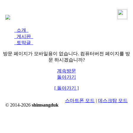
로그인
가입
소개
게시판
토막글
방문 페이지가 모바일용이 없습니다. 컴퓨터버전 페이지를 방
문 하시겠습니까?
계속방문
돌아가기
[ 돌아가기 ]
스마트폰 모드
|
데스크탑 모드
© 2014-2026
shimsangduk