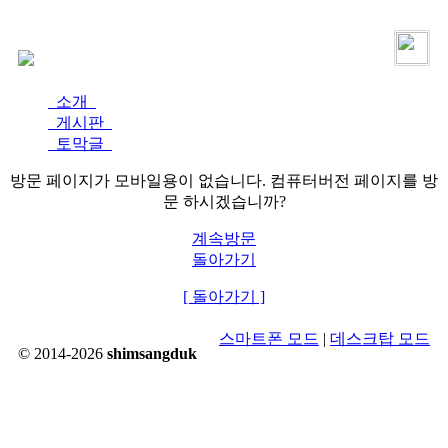
로그인
가입
소개
게시판
토막글
방문 페이지가 모바일용이 없습니다. 컴퓨터버전 페이지를 방
문 하시겠습니까?
계속방문
돌아가기
[ 돌아가기 ]
스마트폰 모드
|
데스크탑 모드
© 2014-2026
shimsangduk