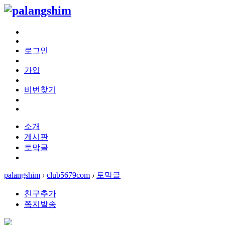
로그인
가입
비번찾기
소개
게시판
토막글
palangshim
›
club5679com
›
토막글
친구추가
쪽지발송