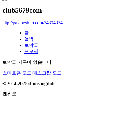
club5679com
http://palangshim.com/?4394874
글
앨범
토막글
프로필
토막글 기록이 없습니다.
스마트폰 모드
|
데스크탑 모드
© 2014-2026
shimsangduk
맨위로