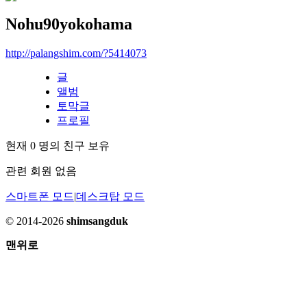
Nohu90yokohama
http://palangshim.com/?5414073
글
앨범
토막글
프로필
현재
0
명의 친구 보유
관련 회원 없음
스마트폰 모드
|
데스크탑 모드
© 2014-2026
shimsangduk
맨위로