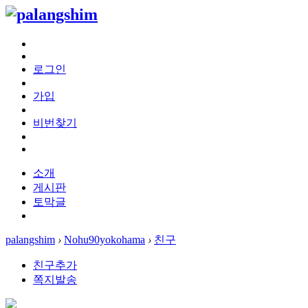
로그인
가입
비번찾기
소개
게시판
토막글
palangshim
›
Nohu90yokohama
›
친구
친구추가
쪽지발송