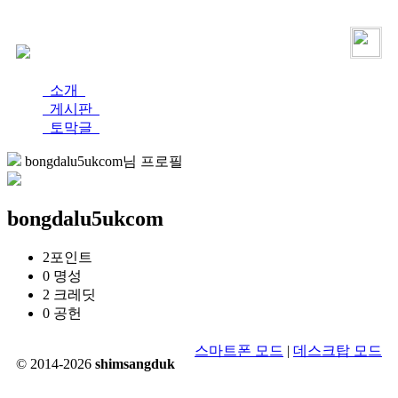
로그인
가입
소개
게시판
토막글
bongdalu5ukcom님 프로필
bongdalu5ukcom
2
포인트
0
명성
2
크레딧
0
공헌
스마트폰 모드
|
데스크탑 모드
© 2014-2026
shimsangduk