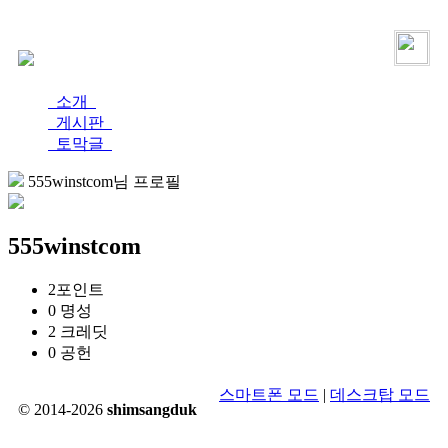
로그인
가입
소개
게시판
토막글
555winstcom님 프로필
555winstcom
2
포인트
0
명성
2
크레딧
0
공헌
스마트폰 모드
|
데스크탑 모드
© 2014-2026
shimsangduk