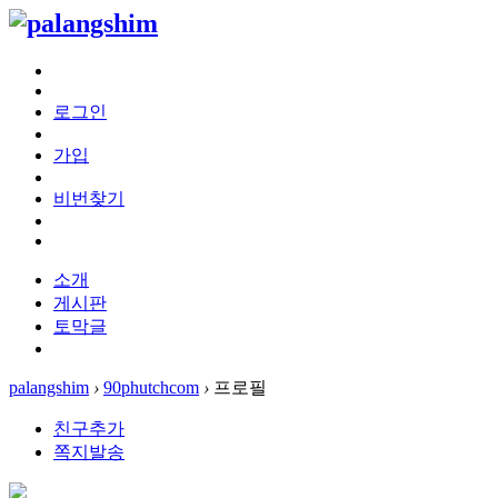
로그인
가입
비번찾기
소개
게시판
토막글
palangshim
›
90phutchcom
›
프로필
친구추가
쪽지발송