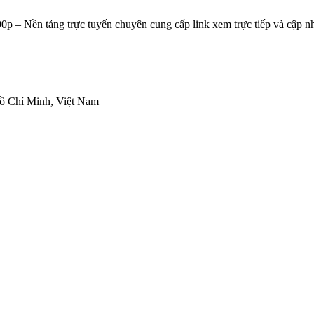
0p – Nền tảng trực tuyến chuyên cung cấp link xem trực tiếp và cập n
Hồ Chí Minh, Việt Nam