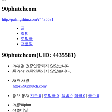
90phutchcom
http://palangshim.com/?4435581
글
앨범
토막글
프로필
90phutchcom
(UID: 4435581)
이메일 인증
인증되지 않았습니다.
동영상 인증
인증되지 않았습니다.
개인 서명
https://90phutch.com/
정보 통계
친구 0
|
토막글 0
|
앨범 0
|
답글 0
|
글수 0
이름
90phut
성별
비밀